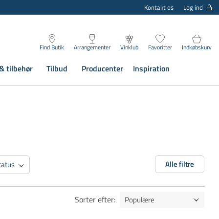
Log ind
Kontakt os
Find Butik
Arrangementer
Vinklub
Favoritter
Indkøbskurv
& tilbehør
Tilbud
Producenter
Inspiration
Alle filtre
tatus
Sorter efter
: