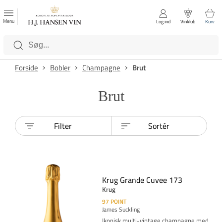
FAVORITTER
Luk
Menu
Log ind
Vinklub
Kurv
Kategorier
Forside
Bobler
Champagne
Brut
Brut
Filter
Sortér
Krug Grande Cuvee 173
Krug
97
POINT
James Suckling
Ikonisk multi-vintage champagne med