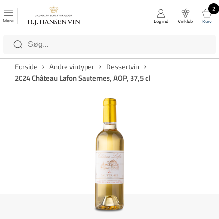
2
FAVORITTER
Luk
Menu
Log ind
Vinklub
Kurv
Kategorier
Forside
Andre vintyper
Dessertvin
2024 Château Lafon Sauternes, AOP, 37,5 cl