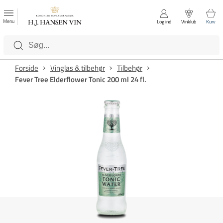
FAVORITTER
Luk
Menu
Log ind
Vinklub
Kurv
Kategorier
Forside
Vinglas & tilbehør
Tilbehør
Fever Tree Elderflower Tonic 200 ml 24 fl.