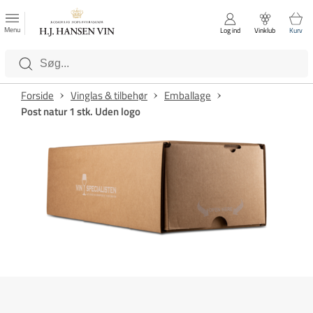
FAVORITTER
Luk
Menu
Log ind
Vinklub
Kurv
Kategorier
Forside
Vinglas & tilbehør
Emballage
Post natur 1 stk. Uden logo