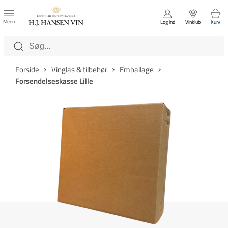
FAVORITTER
Luk
Menu
Log ind
Vinklub
Kurv
Kategorier
Forside
Vinglas & tilbehør
Emballage
Forsendelseskasse Lille