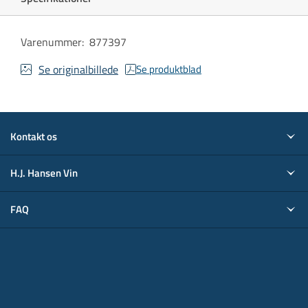
Varenummer
:
877397
Se originalbillede
Se produktblad
Kontakt os
H.J. Hansen Vin
FAQ