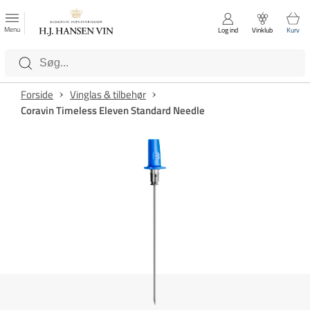
FAVORITTER
Luk
Menu
Log ind
Vinklub
Kurv
Kategorier
Forside
Vinglas & tilbehør
Coravin Timeless Eleven Standard Needle