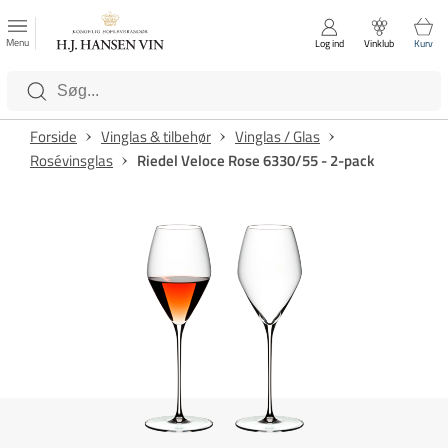
FAVORITTER
Luk
Menu
Log ind
Vinklub
Kurv
Kategorier
Forside
Vinglas & tilbehør
Vinglas / Glas
Rosévinsglas
Riedel Veloce Rose 6330/55 - 2-pack