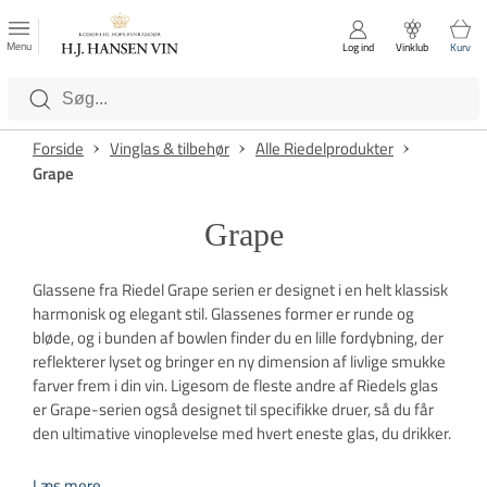
FAVORITTER
Luk
Menu
Log ind
Vinklub
Kurv
Kategorier
Forside
Vinglas & tilbehør
Alle Riedelprodukter
Grape
Grape
Glassene fra Riedel Grape serien er designet i en helt klassisk
harmonisk og elegant stil. Glassenes former er runde og
bløde, og i bunden af bowlen finder du en lille fordybning, der
reflekterer lyset og bringer en ny dimension af livlige smukke
farver frem i din vin. Ligesom de fleste andre af Riedels glas
er Grape-serien også designet til specifikke druer, så du får
den ultimative vinoplevelse med hvert eneste glas, du drikker.
Læs mere