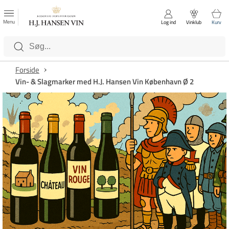
FAVORITTER
Luk
Menu
Log ind
Vinklub
Kurv
Kategorier
Forside
Vin- & Slagmarker med H.J. Hansen Vin København Ø 2