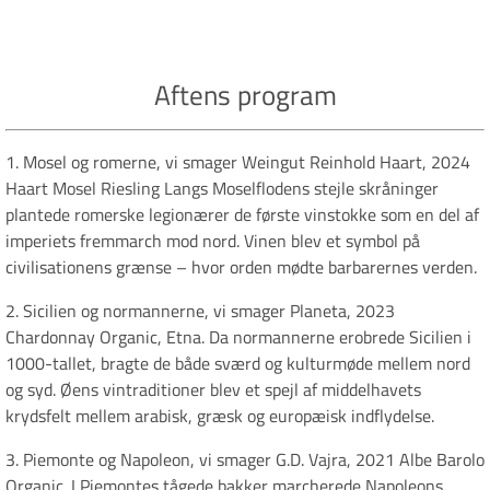
Aftens program
1. Mosel og romerne, vi smager Weingut Reinhold Haart, 2024
Haart Mosel Riesling Langs Moselflodens stejle skråninger
plantede romerske legionærer de første vinstokke som en del af
imperiets fremmarch mod nord. Vinen blev et symbol på
civilisationens grænse – hvor orden mødte barbarernes verden.
2. Sicilien og normannerne, vi smager Planeta, 2023
Chardonnay Organic, Etna. Da normannerne erobrede Sicilien i
1000-tallet, bragte de både sværd og kulturmøde mellem nord
og syd. Øens vintraditioner blev et spejl af middelhavets
krydsfelt mellem arabisk, græsk og europæisk indflydelse.
3. Piemonte og Napoleon, vi smager G.D. Vajra, 2021 Albe Barolo
Organic. I Piemontes tågede bakker marcherede Napoleons