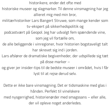
historikere, ender det ofte med
historiske museer og slagmarker. Til denne vinsmagning har jeg
allieret mig med min bror,
militærhistoriker Lars Bangert Struwe, som mange kender som
tv-ekspert på sikkerhedspolitik og
podcastvært på Geopol. Jeg har udvalgt fem spændende vine,
som jeg vil fortælle om,
de alle beliggende i vinregioner, hvor historien bogstaveligt talt
har skrevet sig ind i jorden.
Lars afslører de dramatiske begivenheder, der udspillede sig tæt
på disse marker –
og giver jer insider-tips til de bedste museer i området, hvis I får
lyst til at rejse derud selv.
Dette er ikke bare vinsmagning. Det er tidsmaskine med glas i
hånden. Perfekt til vinelskere
med nysgerrighed, historienørder med smagssans – eller alle,
der vil opleve noget anderledes.