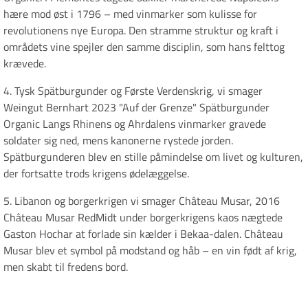
hære mod øst i 1796 – med vinmarker som kulisse for
revolutionens nye Europa. Den stramme struktur og kraft i
områdets vine spejler den samme disciplin, som hans felttog
krævede.
4. Tysk Spätburgunder og Første Verdenskrig, vi smager
Weingut Bernhart 2023 "Auf der Grenze" Spätburgunder
Organic Langs Rhinens og Ahrdalens vinmarker gravede
soldater sig ned, mens kanonerne rystede jorden.
Spätburgunderen blev en stille påmindelse om livet og kulturen,
der fortsatte trods krigens ødelæggelse.
5. Libanon og borgerkrigen vi smager Château Musar, 2016
Château Musar RedMidt under borgerkrigens kaos nægtede
Gaston Hochar at forlade sin kælder i Bekaa-dalen. Château
Musar blev et symbol på modstand og håb – en vin født af krig,
men skabt til fredens bord.