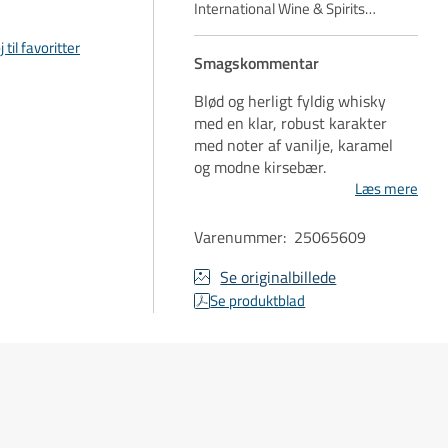
International Wine & Spirits
…
j til favoritter
Smagskommentar
Blød og herligt fyldig whisky
med en klar, robust karakter
med noter af vanilje, karamel
og modne kirsebær.
Læs mere
Varenummer
:
25065609
Se originalbillede
Se produktblad