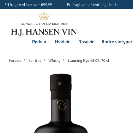
Fri fragt ved køb over 699,95
Fri fragt ved afhentning i butik
Rødvin
Hvidvin
Rosévin
Andre vintyper
Forside
Spiritus
Whisky
Stauning Rye 48,0%, 70 cl