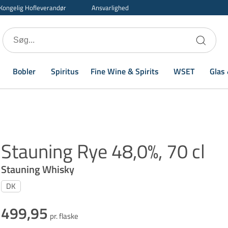
Kongelig Hofleverandør
Ansvarlighed
Bobler
Spiritus
Fine Wine & Spirits
WSET
Glas 
Stauning Rye 48,0%, 70 cl
Stauning Whisky
DK
499,95
pr. flaske