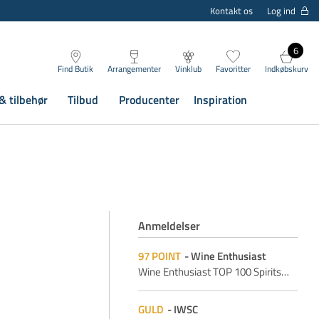
Log ind
Kontakt os
6
Find Butik
Arrangementer
Vinklub
Favoritter
Indkøbskurv
& tilbehør
Tilbud
Producenter
Inspiration
Anmeldelser
97
POINT
Wine Enthusiast
Wine Enthusiast TOP 100 Spirits
…
GULD
IWSC