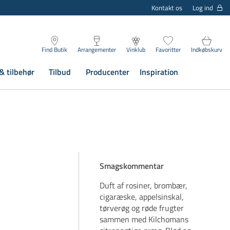
Log ind
Kontakt os
Find Butik
Arrangementer
Vinklub
Favoritter
Indkøbskurv
& tilbehør
Tilbud
Producenter
Inspiration
Smagskommentar
Duft af rosiner, brombær,
cigaræske, appelsinskal,
tørverøg og røde frugter
sammen med Kilchomans