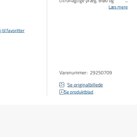
citronagtige præg. Blød og
rund med salte noter og præg
Læs mere
af appelsin, karamel, rosiner,
ribs og nødder.
j til favoritter
Varenummer
:
29250709
Se originalbillede
Se produktblad