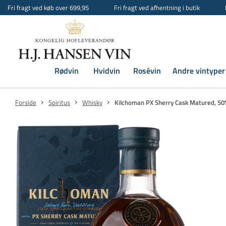
Fri fragt ved køb over 699,95
Fri fragt ved afhentning i butik
Rødvin
Hvidvin
Rosévin
Andre vintyper
Forside
Spiritus
Whisky
Kilchoman PX Sherry Cask Matured, 50%