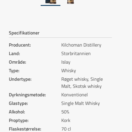
Specifikationer
Producent
:
Kilchoman Distillery
Land
:
Storbritannien
Område
:
Islay
Type
:
Whisky
Undertype
:
Røget whisky, Single
Malt, Skotsk whisky
Dyrkningsmetode
:
Konventionel
Glastype
:
Single Malt Whisky
Alkohol
:
50%
Proptype
:
Kork
Flaskestørrelse
:
70 cl