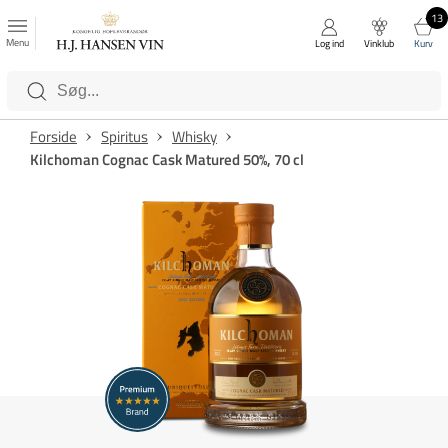
13
FAVORITTER
Luk
Menu
Log ind
Vinklub
Kurv
Kategorier
Forside
Spiritus
Whisky
Kilchoman Cognac Cask Matured 50%, 70 cl