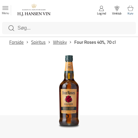
FAVORITTER
Luk
Menu
Log ind
Vinklub
Kurv
Kategorier
Forside
Spiritus
Whisky
Four Roses 40%, 70 cl