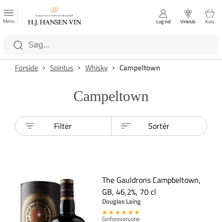
FAVORITTER
Luk
Menu
Log ind
Vinklub
Kurv
Kategorier
Forside
Spiritus
Whisky
Campeltown
Campeltown
Filter
Sortér
The Gauldrons Campbeltown,
GB, 46,2%, 70 cl
Douglas Laing
Ginforeveryone