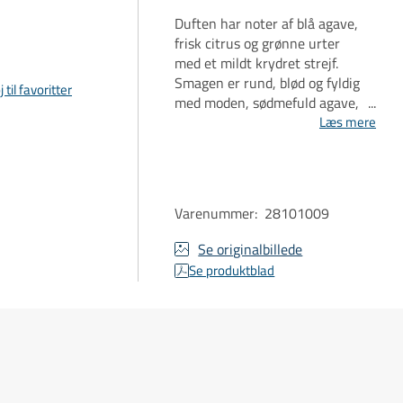
Duften har noter af blå agave,
frisk citrus og grønne urter
med et mildt krydret strejf.
Smagen er rund, blød og fyldig
j til favoritter
med moden, sødmefuld agave,
citrus og behagelig varme.
Læs mere
Afslutningen er vedholdende
med urter og agave.
Varenummer
:
28101009
Se originalbillede
Se produktblad