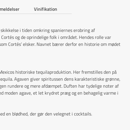
meldelser
Vinifikation
skikkelse i tiden omkring spaniernes erobring af
ortés og de oprindelige folk i området. Hendes rolle var
t som Cortés’ elsker. Navnet bærer derfor en historie om mødet
Mexicos historiske tequilaproduktion. Her fremstilles den på
stequila. Agaven giver spiritussen dens karakteristiske grønne,
gen rundere og mere afdæmpet. Duften har tydelige noter af
med moden agave, et let krydret præg og en behagelig varme i
ed en blødhed, der gør den velegnet i cocktails.