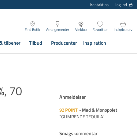
Log ind
Kontakt os
Find Butik
Arrangementer
Vinklub
Favoritter
Indkøbskurv
& tilbehør
Tilbud
Producenter
Inspiration
%, 70
Anmeldelser
92
POINT
Mad & Monopolet
"GLIMRENDE TEQUILA"
Smagskommentar