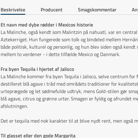
Beskrivelse
Producent
Smagskommentar
An
Et navn med dybe rødder i Mexicos historie
La Malinche, også kendt som Malintzin på nahuatl, var en central 
Aztekerriget. Hun fungerede som tolk og bindeled mellem Hernán C
både politisk, kulturel og personlig, og hun blev siden også kend
mellem to verdener - i dette tilfælde Mexico og Danmark.
Fra byen Tequila i hjertet af Jalisco
La Malinche kommer fra byen Tequila i Jalisco, selve centrum for 
destilleret blå agave i tråd med områdets traditioner for kvalitet
urteprægede og let sødmefulde udtryk, mens Gold-stilen gør sma
blå agave, citrus og grønne urter. Smagen er fyldig og afrundet 
afslutningen.
Det er tequila med nok karakter til at blive nydt rent, men også m
Til glasset eller den gode Margarita