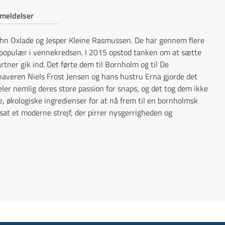
meldelser
hn Oxlade og Jesper Kleine Rasmussen. De har gennem flere
ig populær i vennekredsen. I 2015 opstod tanken om at sætte
ner gik ind. Det førte dem til Bornholm og til De
averen Niels Frost Jensen og hans hustru Erna gjorde det
eler nemlig deres store passion for snaps, og det tog dem ikke
e, økologiske ingredienser for at nå frem til en bornholmsk
ilsat et moderne strejf, der pirrer nysgerrigheden og