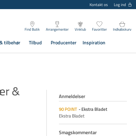
Log ind
Kontakt os
Find Butik
Arrangementer
Vinklub
Favoritter
Indkøbskurv
& tilbehør
Tilbud
Producenter
Inspiration
ær &
Anmeldelser
90
POINT
Ekstra Bladet
Ekstra Bladet
Smagskommentar