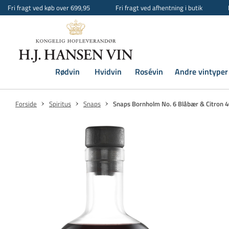
Fri fragt ved køb over 699,95
Fri fragt ved afhentning i butik
Rødvin
Hvidvin
Rosévin
Andre vintyper
Forside
Spiritus
Snaps
Snaps Bornholm No. 6 Blåbær & Citron 40