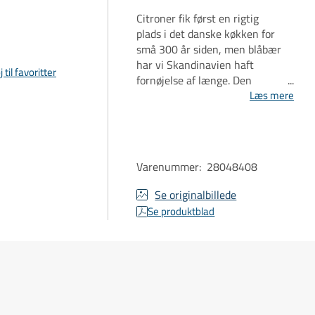
Citroner fik først en rigtig
plads i det danske køkken for
små 300 år siden, men blåbær
har vi Skandinavien haft
j til favoritter
fornøjelse af længe. Den
vokser særligt godt på
Læs mere
Bornholm og giver i denne
snaps en god balance.
Sammen med en spiralskåret
citronskal resulterer det i en
Varenummer
:
28048408
snaps, der både napper i ganen
og giver en behagelig
Se originalbillede
eftersmag.
Se produktblad