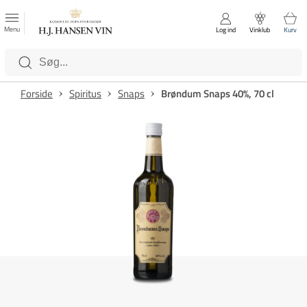
FAVORITTER
Luk
Menu
Log ind
Vinklub
Kurv
Kategorier
Forside
Spiritus
Snaps
Brøndum Snaps 40%, 70 cl