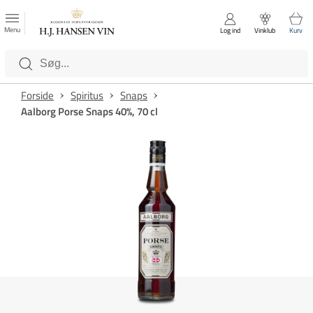
FAVORITTER
Luk
Menu
Log ind
Vinklub
Kurv
Kategorier
Forside
Spiritus
Snaps
Aalborg Porse Snaps 40%, 70 cl