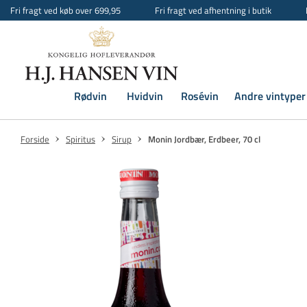
Fri fragt ved køb over 699,95
Fri fragt ved afhentning i butik
Rødvin
Hvidvin
Rosévin
Andre vintyper
Forside
Spiritus
Sirup
Monin Jordbær, Erdbeer, 70 cl