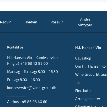
Andre
Rødvin
Hvidvin
Rosévin
vintyper
Kontakt os
H.J. Hansen Vin
H.J. Hansen Vin - Kundeservice:
Gaveshop
Ring på +45 63 12 82 00
Om H.J. Hansen Ko
Mandag - Torsdag: 8.00 - 16.30
Wine Group. Et tea
Fredag: 8.00 - 16.00
Job
kundeservice@wine-group.dk
Find butik
------------
Arrangementer
Aarhus +45 86 93 40 60
Sélection Vinklub