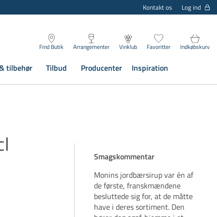
Log ind
Kontakt os
Find Butik
Arrangementer
Vinklub
Favoritter
Indkøbskurv
& tilbehør
Tilbud
Producenter
Inspiration
cl
Smagskommentar
Monins jordbærsirup var én af
de første, franskmændene
besluttede sig for, at de måtte
have i deres sortiment. Den