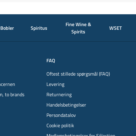
Fine Wine &
Bobler
Spiritus
WSET
Spirits
FAQ
Oftest stillede spørgsmål (FAQ)
ncernen
Levering
m, to brands
Returnering
Handelsbetingelser
Persondatalov
Cookie politik
Medlemsbetingelser for Sélection