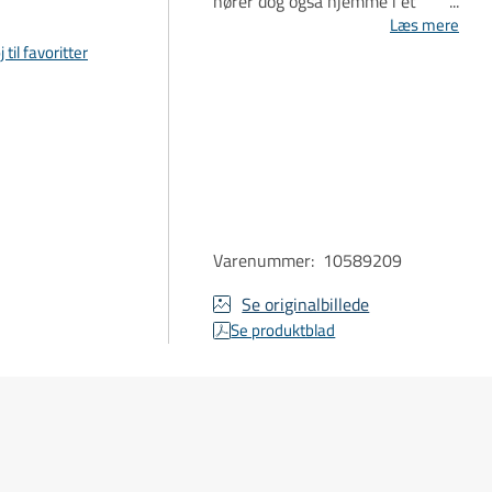
hører dog også hjemme i et
utal af cocktails, men den
Læs mere
intenst røde sirup er faktisk
j til favoritter
også perfekt i forskellige
desserter, til is eller i
milkshakes.
Varenummer
:
10589209
Se originalbillede
Se produktblad