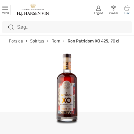
FAVORITTER
Luk
Menu
Log ind
Vinklub
Kurv
Kategorier
Forside
Spiritus
Rom
Ron Patridom XO 42%, 70 cl