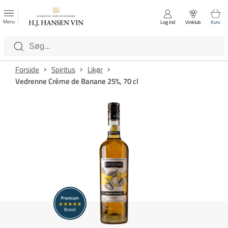
FAVORITTER
Luk
Menu
Log ind
Vinklub
Kurv
Kategorier
Forside
Spiritus
Likør
Vedrenne Créme de Banane 25%, 70 cl