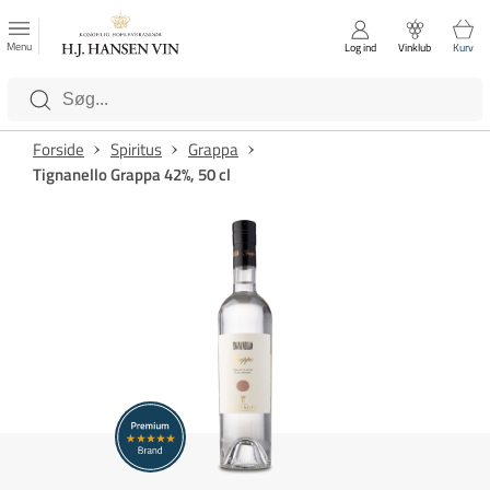
FAVORITTER
Luk
Menu
Log ind
Vinklub
Kurv
Kategorier
Forside
Spiritus
Grappa
Tignanello Grappa 42%, 50 cl