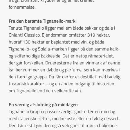
frugt, blomster, krydderier og en let cremet
fornemmelse.
Fra den berømte Tignanello-mark
Tenuta Tignanello ligger mellem bløde bakker og dale i
Chianti Classico. Ejendommen omfatter 319 hektar,
hvoraf 130 hektar er beplantet med vin, og både
Tignanello- og Solaia-marken ligger på den samme kalk-
og skiferholdige bakkeside. Det er netop råmaterialet,
der gør forskellen. Drueresterne fra en vinmark af denne
kaliber rummer en dybde og parfume, som kan mærkes i
den færdige grappa. Du får derfor et destillat med tydelig
toscansk karakter – og en anden indgang til historien
om Tignanello end den velkendte vin.
En værdig afslutning på middagen
Tignanello Grappa passer særligt godt efter en middag
med italienske retter, modne oste eller en fyldig dessert.
Den tørre stil gør den også velegnet til mørk chokolade,