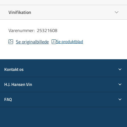
Vinifikation
Varenummer
:
25321608
Se originalbillede
Se produktblad
Kontakt os
H.J. Hansen Vin
FAQ