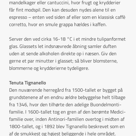
mandelkager eller cantuccini, hvor frugt og krydderier
får fint modspil. Den kan desuden nydes alene til en
espresso – enten ved siden af eller som en klassisk caffè
corretto, hvor en smule grappa hældes i kaffen.
Server den ved cirka 16-18 °C i et mindre tulipanformet
glas. Glassets let indsnævrede åbning samler duften
uden at sende alkoholen direkte op i næsen. Giv den
gerne et par minutter i glasset; så bliver blomsterne,
blommerne og krydderierne tydeligere.
Tenuta Tignanello
Den nuværende herregård fra 1500-tallet er bygget på
grundstenene af en endnu ældre bebyggelse helt tilbage
fra 1346, hvor den tilhørte den adelige Buondelmonti-
familie. I 1600-tallet tog en gren af den berømte Medici-
familie over, inden Antinori-familien overtog i midten af
1800-tallet, og i 1892 blev Tignanello beskrevet som en
af de smukkest og højest beliggende i hele området.