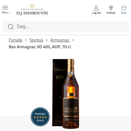
FAVORITTER
Luk
Menu
Log ind
Vinklub
Kurv
Kategorier
Forside
Spiritus
Armagnac
Bas Armagnac XO 40%, AOP, 70 cl