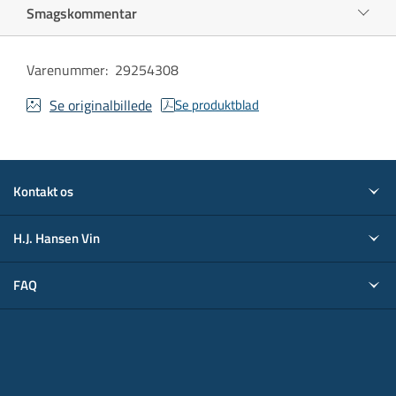
Smagskommentar
Varenummer
:
29254308
Se originalbillede
Se produktblad
Kontakt os
H.J. Hansen Vin
FAQ