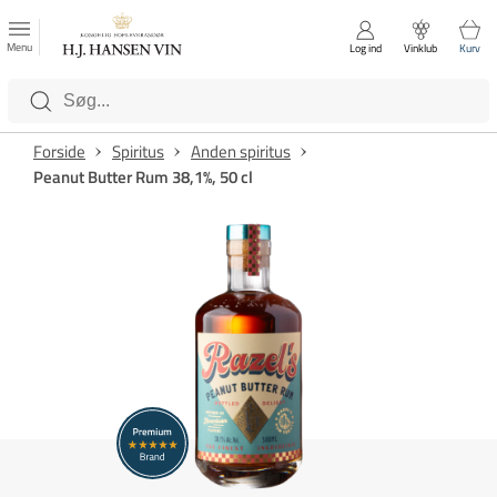
FAVORITTER
Luk
Menu
Log ind
Vinklub
Kurv
Kategorier
Forside
Spiritus
Anden spiritus
Peanut Butter Rum 38,1%, 50 cl