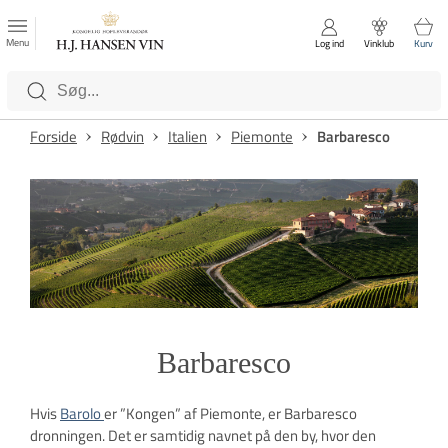
FAVORITTER
Luk
Menu
Log ind
Vinklub
Kurv
Kategorier
Forside
Rødvin
Italien
Piemonte
Barbaresco
Barbaresco
Hvis
Barolo
er ”Kongen” af Piemonte, er Barbaresco
dronningen. Det er samtidig navnet på den by, hvor den