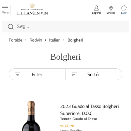
FAVORITTER
Luk
Menu
Log ind
Vinklub
Kurv
Kategorier
Forside
Rødvin
Italien
Bolgheri
Bolgheri
Filter
Sortér
2023 Guado al Tasso Bolgheri
Superiore, D.O.C.
Tenuta Guado al Tasso
96
POINT
James Suckling