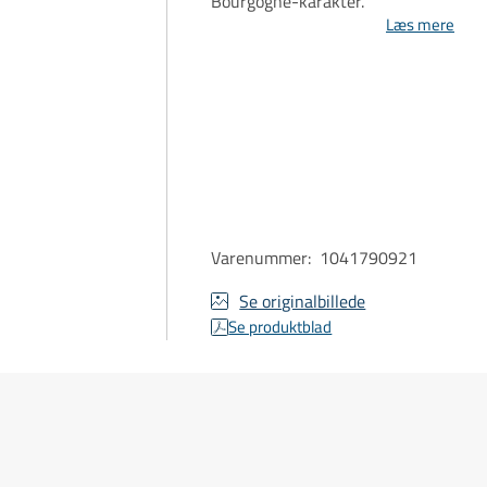
Bourgogne-karakter.
Læs mere
Varenummer
:
1041790921
Se originalbillede
Se produktblad