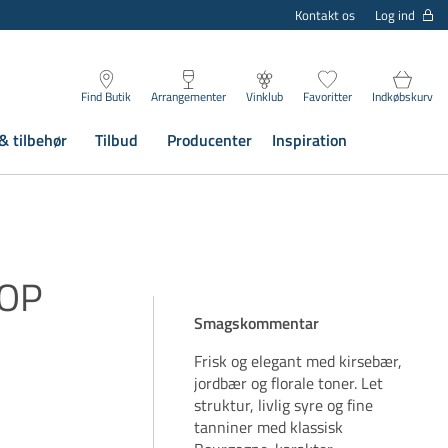
Log ind
Kontakt os
Find Butik
Arrangementer
Vinklub
Favoritter
Indkøbskurv
& tilbehør
Tilbud
Producenter
Inspiration
AOP
Smagskommentar
Frisk og elegant med kirsebær,
jordbær og florale toner. Let
struktur, livlig syre og fine
tanniner med klassisk