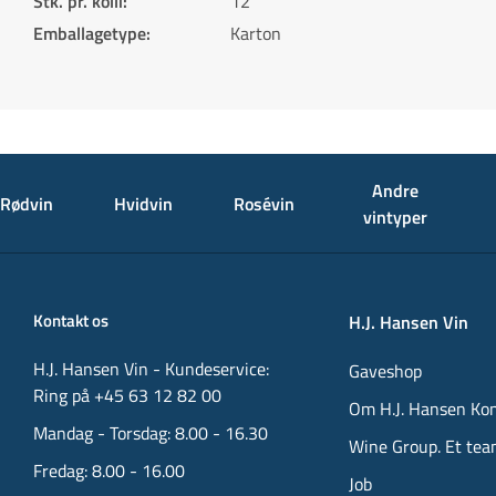
Stk. pr. kolli
:
12
Emballagetype
:
Karton
Andre
Rødvin
Hvidvin
Rosévin
vintyper
Kontakt os
H.J. Hansen Vin
H.J. Hansen Vin - Kundeservice:
Gaveshop
Ring på +45 63 12 82 00
Om H.J. Hansen Ko
Mandag - Torsdag: 8.00 - 16.30
Wine Group. Et tea
Fredag: 8.00 - 16.00
Job