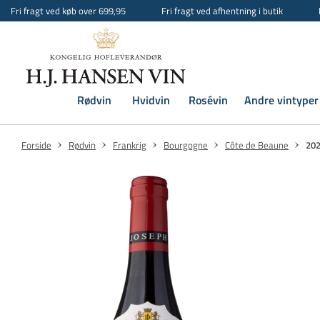
Fri fragt ved køb over 699,95
Fri fragt ved afhentning i butik
Rødvin
Hvidvin
Rosévin
Andre vintyper
Forside
Rødvin
Frankrig
Bourgogne
Côte de Beaune
202