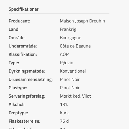
Specifikationer
Producent
:
Maison Joseph Drouhin
Land
:
Frankrig
Område
:
Bourgogne
Underområde
:
Côte de Beaune
Klassifikation
:
AOP
Type
:
Rødvin
Dyrkningsmetode
:
Konventionel
Druesammensætning
:
Pinot Noir
Glastype
:
Pinot Noir
Serveringsforslag
:
Mørkt kød, Vildt
Alkohol
:
13%
Proptype
:
Kork
Flaskestørrelse
:
75 cl