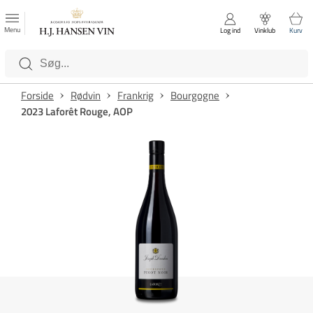
FAVORITTER
Luk
Menu
Log ind
Vinklub
Kurv
Kategorier
Forside
Rødvin
Frankrig
Bourgogne
2023 Laforêt Rouge, AOP