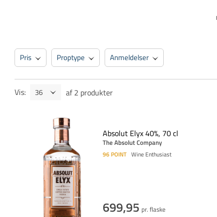
Pris
Proptype
Anmeldelser
Vis
:
af
2
produkter
Absolut Elyx 40%, 70 cl
The Absolut Company
96
POINT
Wine Enthusiast
699,95
pr. flaske