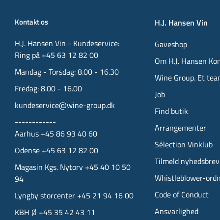
Kontakt os
H.J. Hansen Vin
H.J. Hansen Vin - Kundeservice:
Gaveshop
Ring på +45 63 12 82 00
Om H.J. Hansen Ko
Mandag - Torsdag: 8.00 - 16.30
Wine Group. Et tea
Fredag: 8.00 - 16.00
Job
kundeservice@wine-group.dk
Find butik
------------
Arrangementer
Aarhus +45 86 93 40 60
Sélection Vinklub
Odense +45 63 12 82 00
Tilmeld nyhedsbrev
Magasin Kgs. Nytorv +45 40 10 50
Whistleblower-ord
94
Code of Conduct
Lyngby storcenter +45 21 94 16 00
Ansvarlighed
KBH Ø +45 35 42 43 11