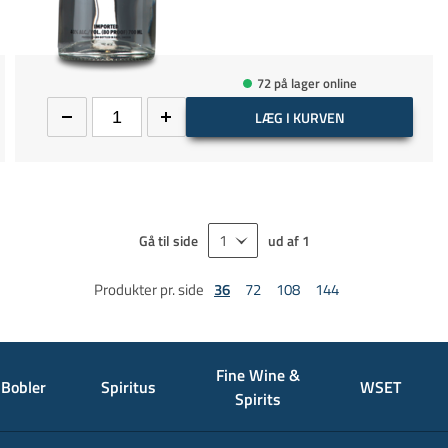
72 på lager online
LÆG I KURVEN
Gå til side
ud af
1
Produkter pr. side
36
72
108
144
Fine Wine &
Bobler
Spiritus
WSET
Spirits