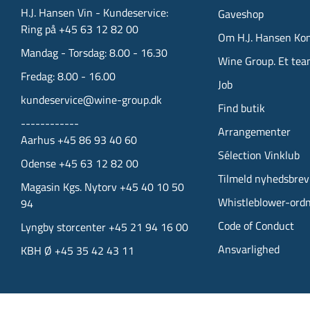
H.J. Hansen Vin - Kundeservice:
Gaveshop
Ring på +45 63 12 82 00
Om H.J. Hansen Ko
Mandag - Torsdag: 8.00 - 16.30
Wine Group. Et tea
Fredag: 8.00 - 16.00
Job
kundeservice@wine-group.dk
Find butik
------------
Arrangementer
Aarhus +45 86 93 40 60
Sélection Vinklub
Odense +45 63 12 82 00
Tilmeld nyhedsbrev
Magasin Kgs. Nytorv +45 40 10 50
Whistleblower-ord
94
Code of Conduct
Lyngby storcenter +45 21 94 16 00
Ansvarlighed
KBH Ø +45 35 42 43 11