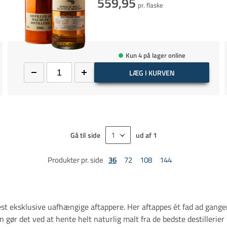
559,95
pr. flaske
Kun 4 på lager online
LÆG I KURVEN
Gå til side
ud af
1
Produkter pr. side
36
72
108
144
mest eksklusive uafhængige aftappere. Her aftappes ét fad ad gang
gør det ved at hente helt naturlig malt fra de bedste destillerier