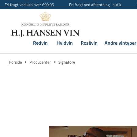
Fri fragt ved køb over 699,95
Fri fragt ved afhentning i butik
Rødvin
Hvidvin
Rosévin
Andre vintyper
Forside
Producenter
Signatory