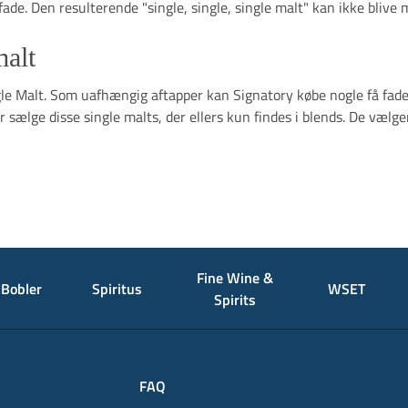
fade. Den resulterende "single, single, single malt" kan ikke bliv
malt
ingle Malt. Som uafhængig aftapper kan Signatory købe nogle få fade 
sælge disse single malts, der ellers kun findes i blends. De vælge
Fine Wine &
Bobler
Spiritus
WSET
Spirits
FAQ