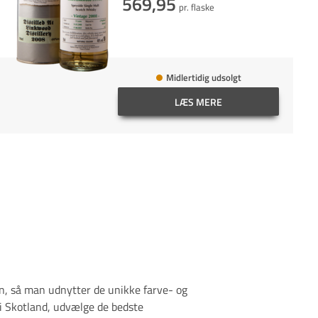
569,95
pr. flaske
Midlertidig udsolgt
LÆS MERE
en, så man udnytter de unikke farve- og
 i Skotland, udvælge de bedste