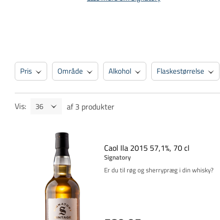
Pris
Område
Alkohol
Flaskestørrelse
Vis
:
af
3
produkter
Caol Ila 2015 57,1%, 70 cl
Signatory
Er du til røg og sherrypræg i din whisky?