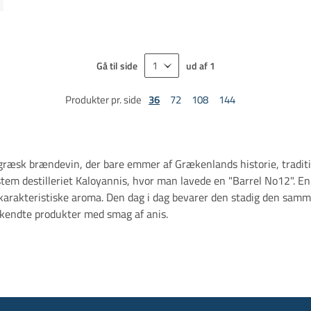
Gå til side
ud af
1
Produkter pr. side
36
72
108
144
græsk brændevin, der bare emmer af Grækenlands historie, tradit
m destilleriet Kaloyannis, hvor man lavede en "Barrel No12". En 
karakteristiske aroma. Den dag i dag bevarer den stadig den samm
 kendte produkter med smag af anis.