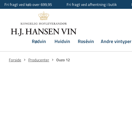
Fri fragt ved køb over 699,95
Fri fragt ved afhentning i butik
Rødvin
Hvidvin
Rosévin
Andre vintyper
Forside
Producenter
Ouzo 12