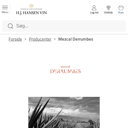
FAVORITTER
Luk
Menu
Log ind
Vinklub
Kurv
Kategorier
Forside
Producenter
Mezcal Derrumbes