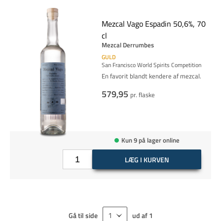
Mezcal Vago Espadin 50,6%, 70
cl
Mezcal Derrumbes
GULD
San Francisco World Spirits Competition
En favorit blandt kendere af mezcal.
579,95
pr. flaske
Kun 9 på lager online
LÆG I KURVEN
Gå til side
ud af
1