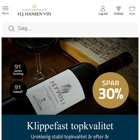
FAVORITTER
Luk
Menu
Log ind
Vinklub
Kurv
Kategorier