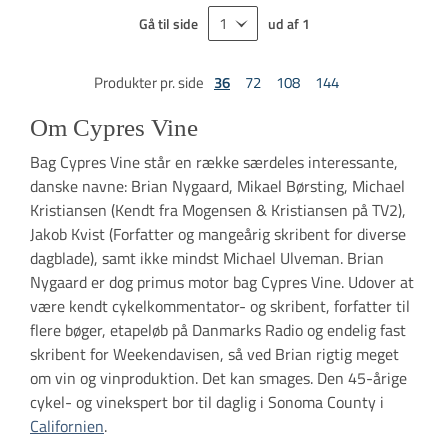
Gå til side
ud af
1
Produkter pr. side
36
72
108
144
Om Cypres Vine
Bag Cypres Vine står en række særdeles interessante,
danske navne: Brian Nygaard, Mikael Børsting, Michael
Kristiansen (Kendt fra Mogensen & Kristiansen på TV2),
Jakob Kvist (Forfatter og mangeårig skribent for diverse
dagblade), samt ikke mindst Michael Ulveman. Brian
Nygaard er dog primus motor bag Cypres Vine. Udover at
være kendt cykelkommentator- og skribent, forfatter til
flere bøger, etapeløb på Danmarks Radio og endelig fast
skribent for Weekendavisen, så ved Brian rigtig meget
om vin og vinproduktion. Det kan smages. Den 45-årige
cykel- og vinekspert bor til daglig i Sonoma County i
Californien
.