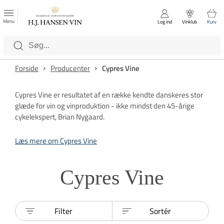
FAVORITTER
Luk
Menu
Log ind
Vinklub
Kurv
Kategorier
Forside
Producenter
Cypres Vine
Cypres Vine er resultatet af en række kendte danskeres stor
glæde for vin og vinproduktion - ikke mindst den 45-årige
cykelekspert, Brian Nygaard.
Læs mere om Cypres Vine
Cypres Vine
Filter
Sortér