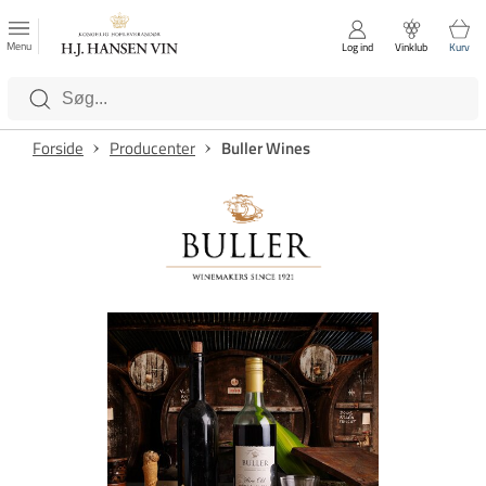
FAVORITTER
Luk
Menu
Log ind
Vinklub
Kurv
Kategorier
Forside
Producenter
Buller Wines