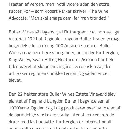
i resten af verden, men indtil videre uden den store
succes. For – som Robert Parker skriver i The Wine
Advocate: "Man skal smage dem, før man tror det!!"
Buller Wines så dagens lys i Rutherglen i det nordøstlige
Victoria i 1921 af Reginald Langdon Buller. Fra en ydmyg
begyndelse for omkring 100 år siden spænder Buller
Wines i dag over flere vinregioner, herunder Rutherglen,
King Valley, Swan Hill og Heathcote. Visionen har hele
tiden været at skabe en vingård i verdensklasse, der
udtrykker regionens unikke terroir. Og sådan er det
blevet.
Den 22 hektar store Buller Wines Estate Vineyard blev
plantet af Reginald Langdon Buller i begyndelsen af ​​
1920'erne. Og den dag i dag producerer over halvdelen af
de oprindelige vinstokke stadig intenst koncentrerede
druer med lavt udbytte. Rutherglen er internationalt
anerkendt som en af ​​de fremtrædende regioner for