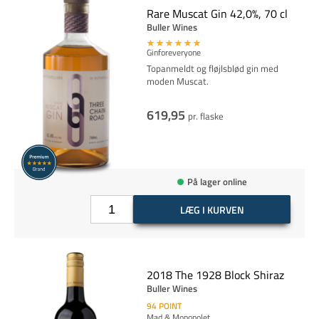
Rare Muscat Gin 42,0%, 70 cl
Buller Wines
Ginforeveryone
Topanmeldt og fløjlsblød gin med
moden Muscat.
619,95
pr. flaske
På lager online
LÆG I KURVEN
2018 The 1928 Block Shiraz
Buller Wines
94
POINT
Mad & Monopolet