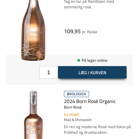
Tag en tur på Ramblaen med
sommerlig rosé.
109,95
pr. flaske
På lager online
LÆG I KURVEN
ØKOLOGISK
2024 Born Rosé Organic
Born Rosé
91
POINT
Mad & Monopolet
En ren og moderne Rosé med fokus på
friskhed og druekarakter.