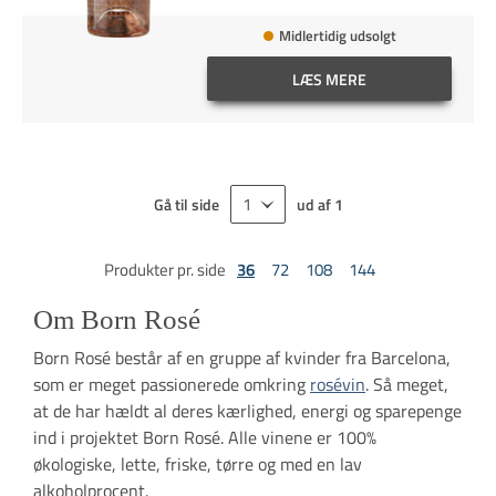
Midlertidig udsolgt
LÆS MERE
Gå til side
ud af
1
Produkter pr. side
36
72
108
144
Om Born Rosé
Born Rosé består af en gruppe af kvinder fra Barcelona,
som er meget passionerede omkring
rosévin
. Så meget,
at de har hældt al deres kærlighed, energi og sparepenge
ind i projektet Born Rosé. Alle vinene er 100%
økologiske, lette, friske, tørre og med en lav
alkoholprocent.