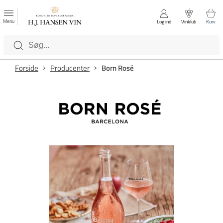
FAVORITTER
Luk
Menu
Log ind
Vinklub
Kurv
Kategorier
Forside
Producenter
Born Rosé