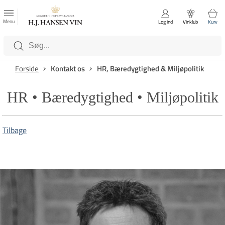
FAVORITTER
Luk
Menu
Log ind
Vinklub
Kurv
Kategorier
Forside
Kontakt os
HR, Bæredygtighed & Miljøpolitik
HR • Bæredygtighed • Miljøpolitik
Tilbage