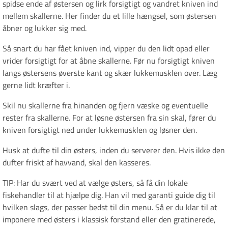
spidse ende af østersen og lirk forsigtigt og vandret kniven ind
mellem skallerne. Her finder du et lille hængsel, som østersen
åbner og lukker sig med.
Så snart du har fået kniven ind, vipper du den lidt opad eller
vrider forsigtigt for at åbne skallerne. Før nu forsigtigt kniven
langs østersens øverste kant og skær lukkemusklen over. Læg
gerne lidt kræfter i.
Skil nu skallerne fra hinanden og fjern væske og eventuelle
rester fra skallerne. For at løsne østersen fra sin skal, fører du
kniven forsigtigt ned under lukkemusklen og løsner den.
Husk at dufte til din østers, inden du serverer den. Hvis ikke den
dufter friskt af havvand, skal den kasseres.
TIP: Har du svært ved at vælge østers, så få din lokale
fiskehandler til at hjælpe dig. Han vil med garanti guide dig til
hvilken slags, der passer bedst til din menu. Så er du klar til at
imponere med østers i klassisk forstand eller den gratinerede,