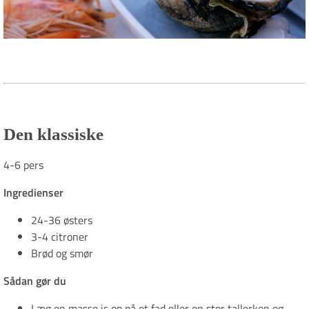
Den klassiske
4-6 pers
Ingredienser
24-36 østers
3-4 citroner
Brød og smør
Sådan gør du
Læg en masse is op på et fad eller en stor tallerken og