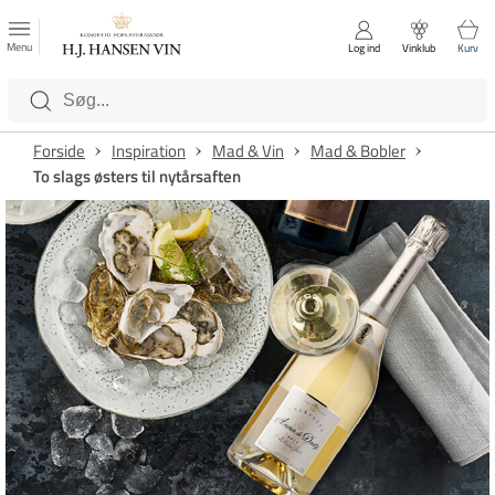
FAVORITTER
Luk
Menu
Log ind
Vinklub
Kurv
Kategorier
Forside
Inspiration
Mad & Vin
Mad & Bobler
To slags østers til nytårsaften