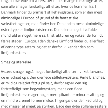
ting, du bør vide om østers. Der findes mange forskellige arter,
som alle smager forskelligt alt efter, hvor de kommer fra. I
Danmark finder du primært stillehavsøsters, som er den mest
almindelige i Europa på grund af de fantastiske
vækstbetingelser, man finder her. Den anden mest almindelige
østerstype er limfjordsøstersen. Den ellers meget kødfulde
mundfuld er noget mere sart i strukturen og vokser derfor lidt
færre steder i Europa. I den danske Limfjord finder du allerflest
af denne type østers, og det er derfor, vi kender den som
limfjordsøsters.
Smag og størrelse
Østers smager også meget forskelligt alt efter hvilket farvand,
de er vokset op i. Den cremede stillehavsøsters, Perle Blanches,
er mild og relativt fattig på salt, derfor egner den sig
fortræffeligt som begynderøsters, mens den flade
limfjordsøsters smager noget mere pikant, er mindre salt og og
en mindre cremet fornemmelse. Til gengæld er den kødfuld og
med masser af smæk på styrken. Både den dybe stillehavsøsters