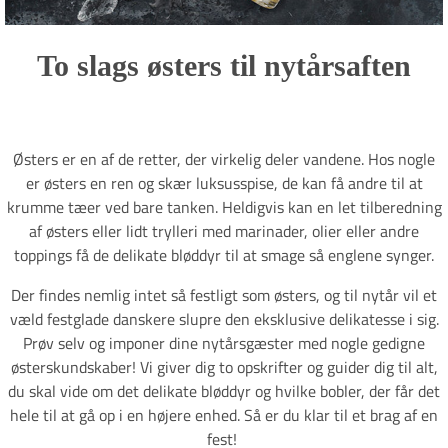
To slags østers til nytårsaften
Østers er en af de retter, der virkelig deler vandene. Hos nogle
er østers en ren og skær luksusspise, de kan få andre til at
krumme tæer ved bare tanken. Heldigvis kan en let tilberedning
af østers eller lidt trylleri med marinader, olier eller andre
toppings få de delikate bløddyr til at smage så englene synger.
Der findes nemlig intet så festligt som østers, og til nytår vil et
væld festglade danskere slupre den eksklusive delikatesse i sig.
Prøv selv og imponer dine nytårsgæster med nogle gedigne
østerskundskaber! Vi giver dig to opskrifter og guider dig til alt,
du skal vide om det delikate bløddyr og hvilke bobler, der får det
hele til at gå op i en højere enhed. Så er du klar til et brag af en
fest!