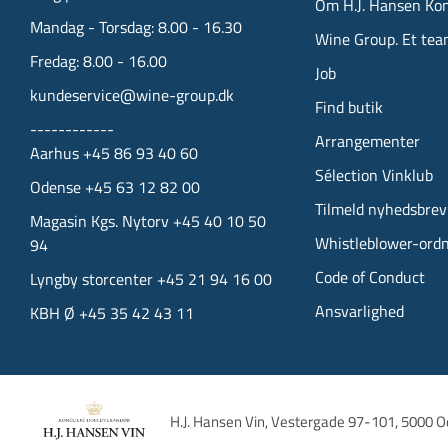
Om H.J. Hansen Ko
Mandag - Torsdag: 8.00 - 16.30
Wine Group. Et tea
Fredag: 8.00 - 16.00
Job
kundeservice@wine-group.dk
Find butik
------------
Arrangementer
Aarhus +45 86 93 40 60
Sélection Vinklub
Odense +45 63 12 82 00
Tilmeld nyhedsbrev
Magasin Kgs. Nytorv +45 40 10 50
Whistleblower-ord
94
Code of Conduct
Lyngby storcenter +45 21 94 16 00
Ansvarlighed
KBH Ø +45 35 42 43 11
H.J. Hansen Vin, 
Vestergade 97-101, 
5000 O