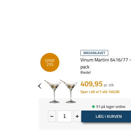
MASKINLAVET
Years 40%,
Vinum Martini 6416/77 -
SPAR
25%
Calvados
pack
Riedel
 cl
n
409,95
pr. stk
5
pr. flaske
Spar i alt v/1 stk 140,00
51 på lager online
tidig udsolgt
LÆG I KURVEN
 MERE