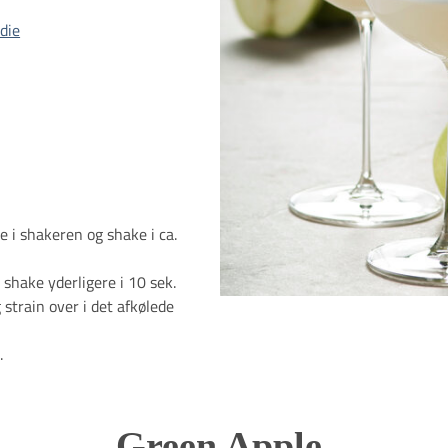
die
e i shakeren og shake i ca.
 shake yderligere i 10 sek.
 strain over i det afkølede
.
Green Apple