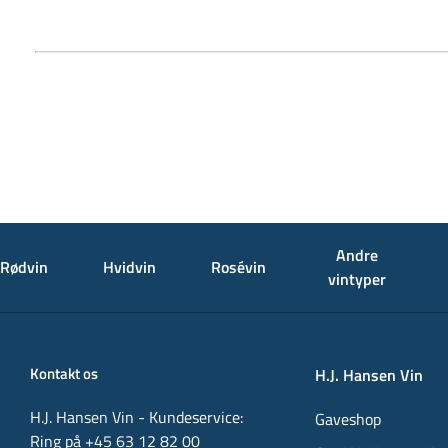
Andre
Rødvin
Hvidvin
Rosévin
vintyper
Kontakt os
H.J. Hansen Vin
H.J. Hansen Vin - Kundeservice:
Gaveshop
Ring på +45 63 12 82 00