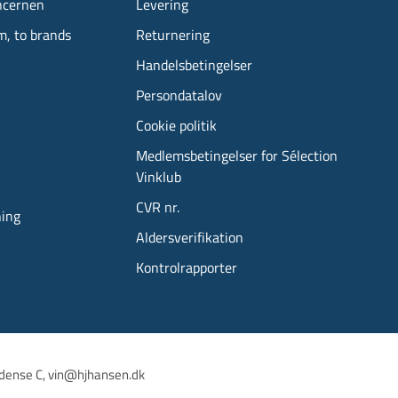
ncernen
Levering
m, to brands
Returnering
Handelsbetingelser
Persondatalov
Cookie politik
Medlemsbetingelser for Sélection
Vinklub
CVR nr.
ning
Aldersverifikation
Kontrolrapporter
dense C, 
vin@hjhansen.dk