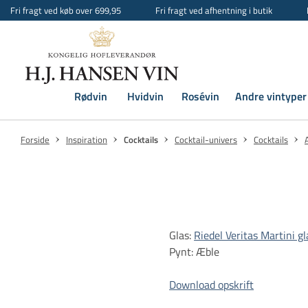
Fri fragt ved køb over 699,95
Fri fragt ved afhentning i butik
Rødvin
Hvidvin
Rosévin
Andre vintyper
Forside
Inspiration
Cocktails
Cocktail-univers
Cocktails
Glas:
Riedel Veritas Martini gl
Pynt: Æble
Download opskrift