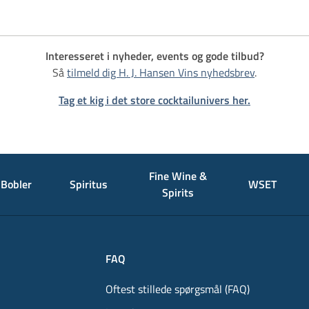
Interesseret i nyheder, events og gode tilbud?
Så
tilmeld dig H. J. Hansen Vins nyhedsbrev
.
Tag et kig i det store cocktailunivers her.
Fine Wine &
Bobler
Spiritus
WSET
Spirits
FAQ
Oftest stillede spørgsmål (FAQ)