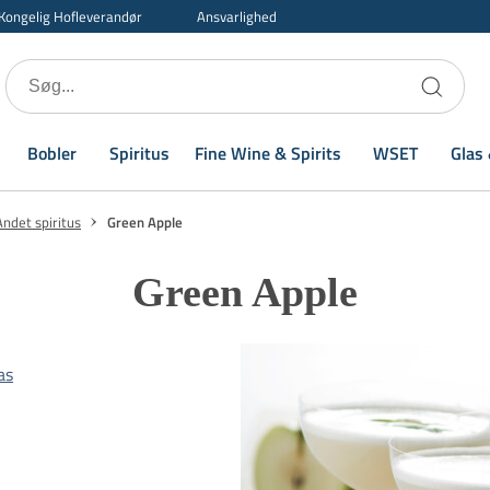
Kongelig Hofleverandør
Ansvarlighed
Bobler
Spiritus
Fine Wine & Spirits
WSET
Glas 
Andet spiritus
Green Apple
Green Apple
as