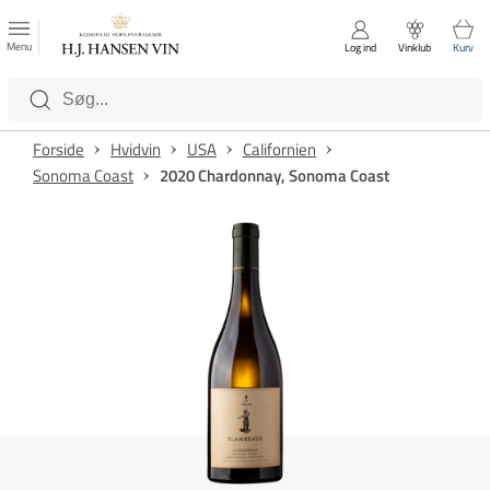
FAVORITTER
Luk
Menu
Log ind
Vinklub
Kurv
Kategorier
Forside
Hvidvin
USA
Californien
Sonoma Coast
2020 Chardonnay, Sonoma Coast