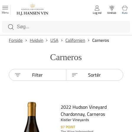
FAVORITTER
Luk
Menu
Log ind
Vinklub
Kurv
Kategorier
Forside
Hvidvin
USA
Californien
Carneros
Carneros
Filter
Sortér
2022 Hudson Vineyard
Chardonnay, Carneros
Kistler Vineyards
97
POINT
The Wine Independent