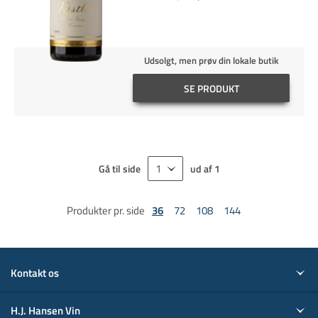
Udsolgt, men prøv din lokale butik
SE PRODUKT
Gå til side
ud af
1
Produkter pr. side
36
72
108
144
Kontakt os
H.J. Hansen Vin