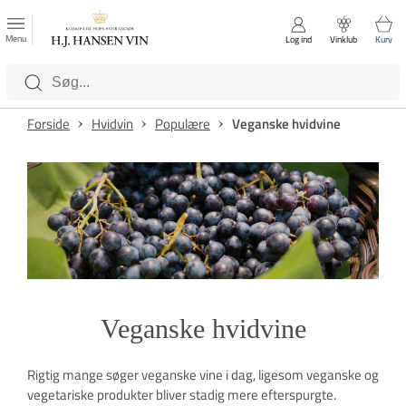
FAVORITTER
Luk
Menu
Log ind
Vinklub
Kurv
Kategorier
Forside
Hvidvin
Populære
Veganske hvidvine
Veganske hvidvine
Rigtig mange søger veganske vine i dag, ligesom veganske og
vegetariske produkter bliver stadig mere efterspurgte.