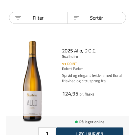
Filter
Sortér
2025 Allo, D.O.C.
Soalheiro
91
POINT
Robert Parker
Sprød og elegant hvidvin med floral
friskhed og citruspræg fra
...
124,95
pr. flaske
På lager online
LÆG I KURVEN