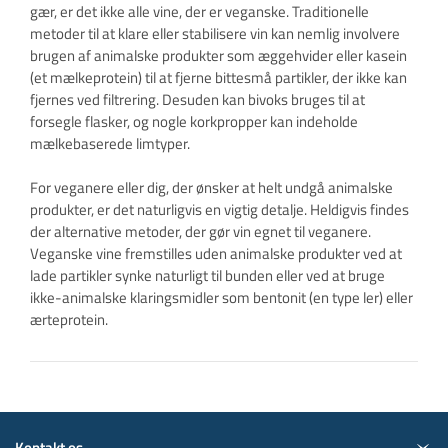
gær, er det ikke alle vine, der er veganske. Traditionelle
metoder til at klare eller stabilisere vin kan nemlig involvere
brugen af animalske produkter som æggehvider eller kasein
(et mælkeprotein) til at fjerne bittesmå partikler, der ikke kan
fjernes ved filtrering. Desuden kan bivoks bruges til at
forsegle flasker, og nogle korkpropper kan indeholde
mælkebaserede limtyper.
For veganere eller dig, der ønsker at helt undgå animalske
produkter, er det naturligvis en vigtig detalje. Heldigvis findes
der alternative metoder, der gør vin egnet til veganere.
Veganske vine fremstilles uden animalske produkter ved at
lade partikler synke naturligt til bunden eller ved at bruge
ikke-animalske klaringsmidler som bentonit (en type ler) eller
ærteprotein.
Kontakt os