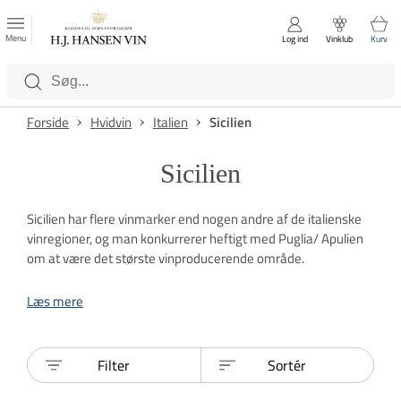
FAVORITTER
Luk
Menu
Log ind
Vinklub
Kurv
Kategorier
Forside
Hvidvin
Italien
Sicilien
Sicilien
Sicilien har flere vinmarker end nogen andre af de italienske
vinregioner, og man konkurrerer heftigt med Puglia/ Apulien
om at være det største vinproducerende område.
Læs mere
Filter
Sortér