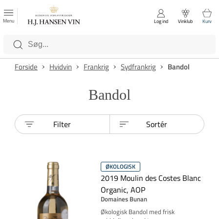
FAVORITTER
Luk
Menu
Log ind
Vinklub
Kurv
Kategorier
Forside
Hvidvin
Frankrig
Sydfrankrig
Bandol
Bandol
Filter
Sortér
ØKOLOGISK
2019 Moulin des Costes Blanc
Organic, AOP
Domaines Bunan
Økologisk Bandol med frisk