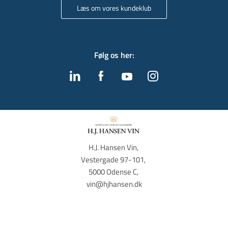
Læs om vores kundeklub
Følg os her
:
H.J. Hansen Vin, 
Vestergade 97-101, 
5000 Odense C, 
vin@hjhansen.dk