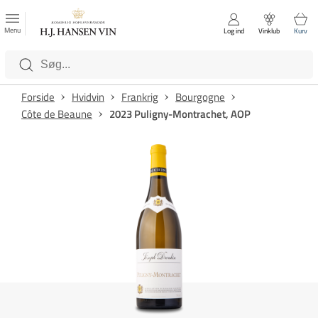
FAVORITTER
Luk
Menu
Log ind
Vinklub
Kurv
Kategorier
Forside
Hvidvin
Frankrig
Bourgogne
Côte de Beaune
2023 Puligny-Montrachet, AOP