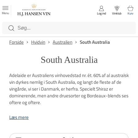
FAVORITTER
Luk
Menu
Log ind
Vinklub
Kurv
Kategorier
Forside
Hvidvin
Australien
South Australia
South Australia
Adelaide er Australiens vinhovedstad nr. ét. 60% af al australsk
vin dyrkes nemlig i South Australia, og langt de fleste af de
vingårde, vi ser i Danmark, er herfra. Specielt Shiraz er
dominerende, men andre druesorter og Bordeaux-blends ses
oftere og oftere.
Læs mere