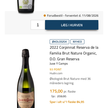
Forudbestil - forventet d. 11/08/2026
LÆG I KURVEN
ØKOLOGISK
NYHED
2022 Corpinnat Reserva de la
Familia Brut Nature Organic,
D.O. Gran Reserva
Juve Y Camps
93
POINT
Hudin.com
Økologisk Brut Nature med 36
måneders lagring.
175,00
pr. flaske
før:
259,95
Spar i alt v/1 flaske 84,95