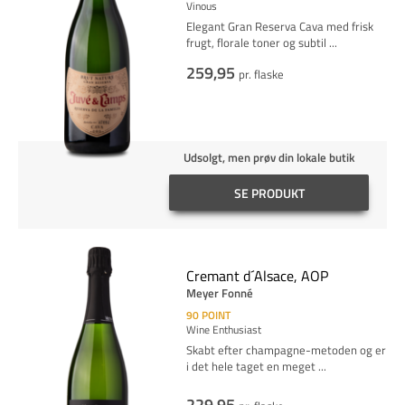
Vinous
Elegant Gran Reserva Cava med frisk
frugt, florale toner og subtil
...
259,95
pr. flaske
Udsolgt, men prøv din lokale butik
SE PRODUKT
Cremant d´Alsace, AOP
Meyer Fonné
90
POINT
Wine Enthusiast
Skabt efter champagne-metoden og er
i det hele taget en meget
...
229,95