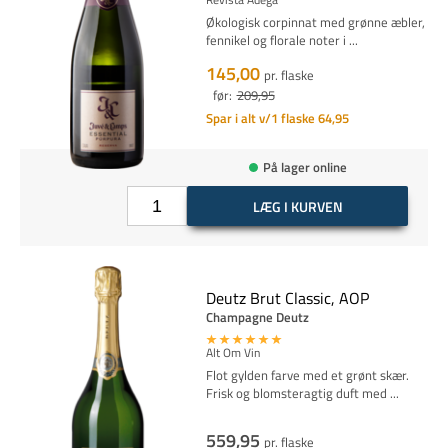
Økologisk corpinnat med grønne æbler,
fennikel og florale noter i
...
145,00
pr. flaske
før:
209,95
Spar i alt v/1 flaske 64,95
På lager online
LÆG I KURVEN
Deutz Brut Classic, AOP
Champagne Deutz
Alt Om Vin
Flot gylden farve med et grønt skær.
Frisk og blomsteragtig duft med
...
559,95
pr. flaske