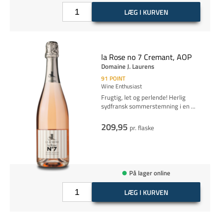
LÆG I KURVEN
la Rose no 7 Cremant, AOP
Domaine J. Laurens
91
POINT
Wine Enthusiast
Frugtig, let og perlende! Herlig
sydfransk sommerstemning i en
...
209,95
pr. flaske
På lager online
LÆG I KURVEN