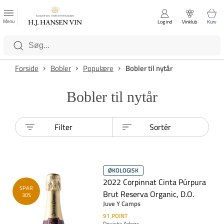
FAVORITTER
Luk
Menu
Log ind
Vinklub
Kurv
Kategorier
Forside
Bobler
Populære
Bobler til nytår
Bobler til nytår
Filter
Sortér
ØKOLOGISK
2022 Corpinnat Cinta Púrpura
SPAR
Brut Reserva Organic, D.O.
30%
Juve Y Camps
91
POINT
Revista Adega