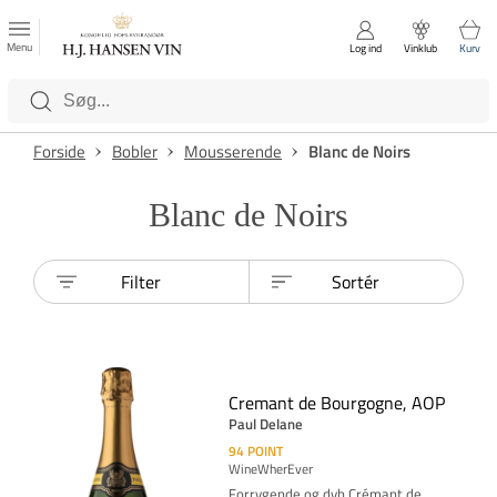
FAVORITTER
Luk
Menu
Log ind
Vinklub
Kurv
Kategorier
Forside
Bobler
Mousserende
Blanc de Noirs
Blanc de Noirs
Filter
Sortér
Cremant de Bourgogne, AOP
Paul Delane
94
POINT
WineWherEver
Forrygende og dyb Crémant de