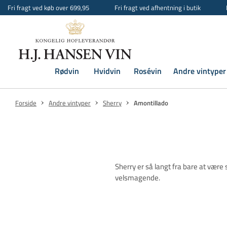
Fri fragt ved køb over 699,95
Fri fragt ved afhentning i butik
Rødvin
Hvidvin
Rosévin
Andre vintyper
Forside
Andre vintyper
Sherry
Amontillado
Sherry er så langt fra bare at vær
velsmagende.