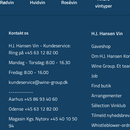
Rødvin
Hvidvin
Rosévin
vintyper
Kontakt os
H.J. Hansen Vin
H.J. Hansen Vin - Kundeservice:
Gaveshop
Ring på +45 63 12 82 00
Om H.J. Hansen Ko
Mandag - Torsdag: 8.00 - 16.30
Wine Group. Et tea
Fredag: 8.00 - 16.00
Job
kundeservice@wine-group.dk
Find butik
------------
Arrangementer
Aarhus +45 86 93 40 60
Sélection Vinklub
Odense +45 63 12 82 00
Tilmeld nyhedsbrev
Magasin Kgs. Nytorv +45 40 10 50
Whistleblower-ord
94