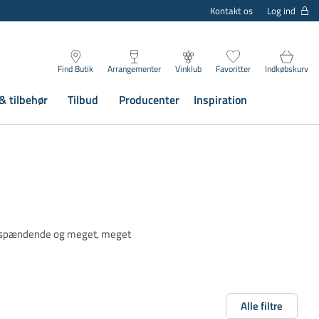
Log ind
Kontakt os
Find Butik
Arrangementer
Vinklub
Favoritter
Indkøbskurv
& tilbehør
Tilbud
Producenter
Inspiration
ks, spændende og meget, meget
Alle filtre