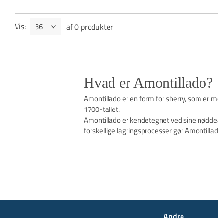
Vis
:
af
0
produkter
Hvad er Amontillado?
Amontillado er en form for sherry, som er 
1700-tallet.
Amontillado er kendetegnet ved sine nøddea
forskellige lagringsprocesser gør Amontil
Andre