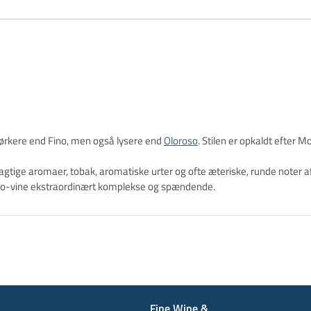
mørkere end Fino, men også lysere end
Oloroso
. Stilen er opkaldt efter M
gtige aromaer, tobak, aromatiske urter og ofte æteriske, runde noter
lado-vine ekstraordinært komplekse og spændende.
Fine Wine &