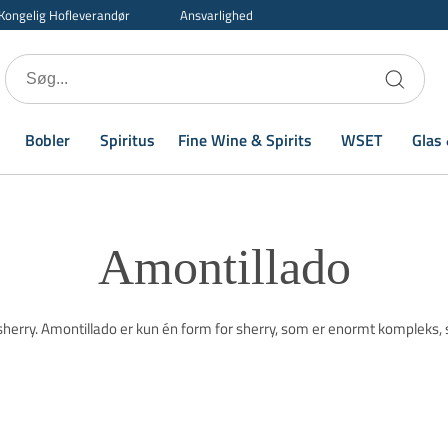
Kongelig Hofleverandør
Ansvarlighed
Bobler
Spiritus
Fine Wine & Spirits
WSET
Glas 
Amontillado
e sherry. Amontillado er kun én form for sherry, som er enormt komple