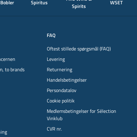
Bobler
Spiritus
WSET
Spirits
FAQ
Oftest stillede spørgsmål (FAQ)
ncernen
Levering
m, to brands
Returnering
Handelsbetingelser
Persondatalov
Cookie politik
Medlemsbetingelser for Sélection
Vinklub
CVR nr.
ning